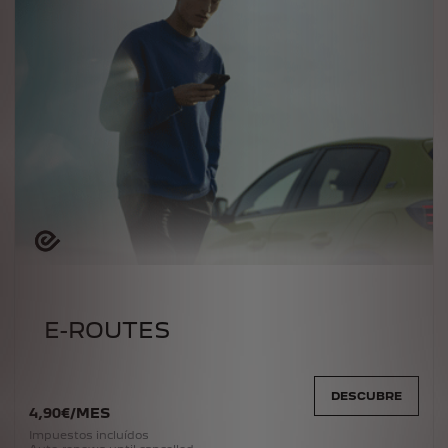
E-ROUTES
DESCUBRE
4
,90
€
/
MES
Impuestos incluídos