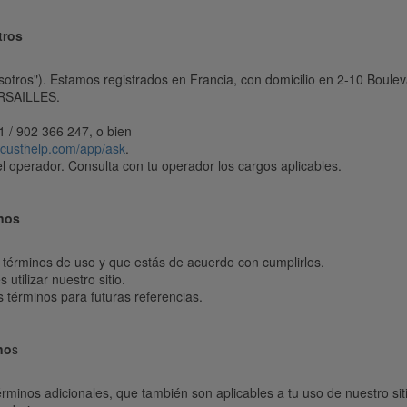
tros
sotros"). Estamos registrados en Francia, con domicilio en 2-10 Boulev
ERSAILLES.
 41 / 902 366 247, o bien
.custhelp.com/app/ask
.
el operador. Consulta con tu operador los cargos aplicables.
inos
os términos de uso y que estás de acuerdo con cumplirlos.
utilizar nuestro sitio.
términos para futuras referencias.
no
s
érminos adicionales, que también son aplicables a tu uso de nuestro siti