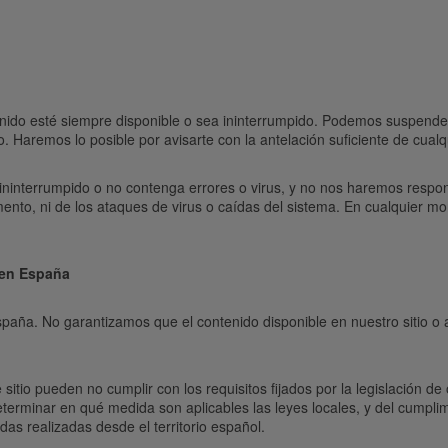
ido esté siempre disponible o sea ininterrumpido. Podemos suspender, re
o. Haremos lo posible por avisarte con la antelación suficiente de cualq
ninterrumpido o no contenga errores o virus, y no nos haremos respo
omento, ni de los ataques de virus o caídas del sistema. En cualquier
 en España
spaña. No garantizamos que el contenido disponible en nuestro sitio o
itio pueden no cumplir con los requisitos fijados por la legislación de 
erminar en qué medida son aplicables las leyes locales, y del cumplim
as realizadas desde el territorio español.