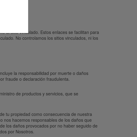
e al sitio vinculado. Estos enlaces se facilitan para
culado. No controlamos los sitios vinculados, ni los
incluye la responsabilidad por muerte o daños
r fraude o declaración fraudulenta.
ministro de productos y servicios, que se
al de tu propiedad como consecuencia de nuestra
no nos hacemos responsables de los daños que
i de los daños provocados por no haber seguido de
ados por Nosotros.