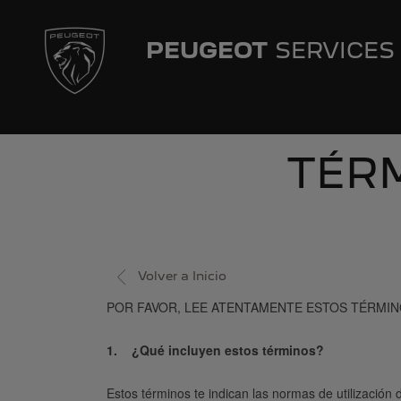
Skip
to
main
PEUGEOT
SERVICES
content
Main
navigation
TÉRM
Volver a Inicio
POR FAVOR, LEE ATENTAMENTE ESTOS TÉRMINO
1. ¿Qué incluyen estos términos?
Estos términos te indican las normas de utilización 