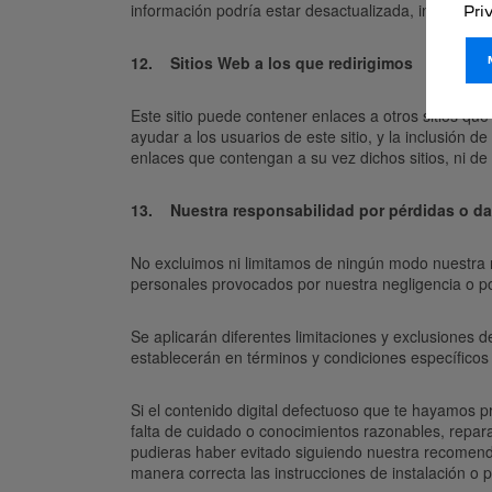
información podría estar desactualizada, inexacta o
Pri
12. Sitios Web a los que redirigimos
Este sitio puede contener enlaces a otros sitios que
ayudar a los usuarios de este sitio, y la inclusión 
enlaces que contengan a su vez dichos sitios, ni de 
13. Nuestra responsabilidad por pérdidas o da
No excluimos ni limitamos de ningún modo nuestra r
personales provocados por nuestra negligencia o po
Se aplicarán diferentes limitaciones y exclusiones 
establecerán en términos y condiciones específicos d
Si el contenido digital defectuoso que te hayamos p
falta de cuidado o conocimientos razonables, rep
pudieras haber evitado siguiendo nuestra recomenda
manera correcta las instrucciones de instalación o 