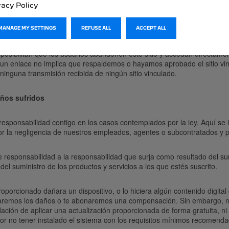
 incompleta.
vacy Policy
MANAGE MY SETTINGS
REFUSE ALL
ACCEPT ALL
 posibilitan que los usuarios abandonen este sitio y accedan directament
de un enlace no implica que respaldemos o hayamos aprobado el sitio vin
ninguna transmisión recibida de ningún sitio vinculado.
ños sufridos
esponsabilidad contigo en los casos contemplados por la ley. Aquí se 
r la negligencia de nuestros empleados, agentes o subcontratados y po
de responsabilidad a la responsabilidad que surja como resultado del su
el suministro de los productos y servicios a los que estés suscrito.
roporcionado dañara un dispositivo, o lo hiciera algún contenido digit
araremos los daños o te abonaremos una compensación. Sin embargo, 
ción de aplicar una actualización proporcionada de forma gratuita, n
por no tener instalado el sistema con los requisitos mínimos recomend