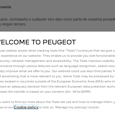
 cuenta
usuario, contraseña o cualquier otro dato como parte de nuestros proced
 ningún tercero.
er momento los códigos de identificación o contraseñas de usuario, s
ELCOME TO PEUGEOT
s términos de uso.
se cookies and/or other tracking tools (the “Tools”) to ensure that we give 
rsona ajena a ti conoce tu código de identificación o contraseña, debe
 experience on our website. They enable us to provide you core functionalit
ecurity, network management and accessibility. The Tools improve usability
ormance through various features such as language recognition, search resu
eby improve what we offer to you. Our website could use also third parties T
 advertising that is more relevant to you. Some Tools may be processed by 
ies located in countries outside of the European Economic Area (EEA) who 
 de propiedad intelectual de nuestro sitio y del material publicado en 
have an adequacy decision from the relevant European data protection author
 por tratados en todo el mundo. Todos estos derechos están reservados
 case the transfer is based on your consent (Art. 49.1a GDPR).
itio
ou want to find out more about the Tools we use and how to manage them, 
Cookie policy
ss to our
or click on ‘Manage my settings’ button.
formación de nuestro sitio, no dudes en ponerte en contacto con nosot