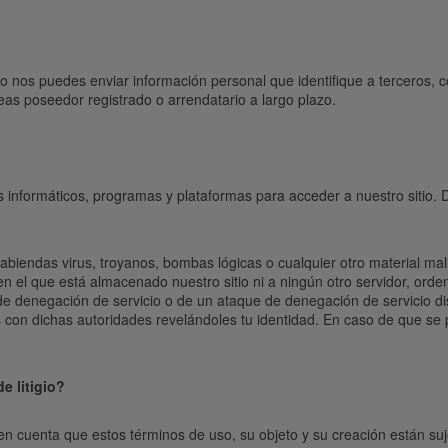
 no nos puedes enviar información personal que identifique a terceros
as poseedor registrado o arrendatario a largo plazo.
 informáticos, programas y plataformas para acceder a nuestro sitio. D
abiendas virus, troyanos, bombas lógicas o cualquier otro material mal
r en el que está almacenado nuestro sitio ni a ningún otro servidor, ord
de denegación de servicio o de un ataque de denegación de servicio dis
on dichas autoridades revelándoles tu identidad. En caso de que se pro
e litigio?
en cuenta que estos términos de uso, su objeto y su creación están sujet