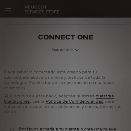
Skip
PEUGEOT
to
SERVICES STORE
main
content
Main
CONNECT ONE
navigation
Mas detalles
Cada servicio conectado está creado para tu
comodidad: actívalos ahora y disfruta de toda la
tecnología. Puedes borrar tu suscripción en cualquier
momento.
Al suscribirte a este pack, aceptas nuestras
nuestras
Condiciones
. Lee la
Política de Confidencialidad
para
saber cómo recopilamos, utilizamos y compartimos tus
datos.
Por favor, accede a tu cuenta o crea una nueva